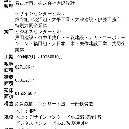
設計
名古屋市、株式会社大建設計
監理
デザインセンタービル：
熊谷組・淺沼組・太平工業・大豊建設・伊藤工務店
特別共同企業体
施工
ビジネスセンタービル：
戸田建設・竹中工務店・三菱建設・ナカノコーポレー
ション・福田組・大日本土木・矢作建設工業 共同企
業体
工期
1994年3月～1996年10月
敷地
8271.06㎡
面積
建築
6835.27㎡
面積
延床
91668.60㎡
面積
構造
鉄骨鉄筋コンクリート造、一部鉄骨造
地下：4階
規模
地上：デザインセンタービル12階 塔屋1階
ビジネスセンタービル23階 塔屋3階